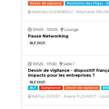
Devoir de vigilance
Résolution des litiges - A
Matthieu GUERINEAU
Stéphanie PRUN
10h05 - 10h25
Lounge
Pause Networking
BLF 2023
10h25 - 11h30
Salle 1
Devoir de vigilance - dispositif franç
impacts pour les entreprises ?
BLF 2023
BLF
Compliance
Devoir de vigilance
RSE
Kathryn DOVEY
Ariane FLEURIOT
Liou