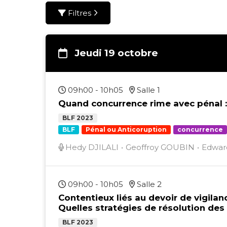
Filtres
jeudi 19 octobre
09h00 - 10h05
Salle 1
Quand concurrence rime avec pénal :
BLF 2023
BLF
Pénal ou Anticoruption
concurrence
Hedy DJILALI
Geoffroy GOUBIN
Edwa
09h00 - 10h05
Salle 2
Contentieux liés au devoir de vigilan
Quelles stratégies de résolution des
BLF 2023