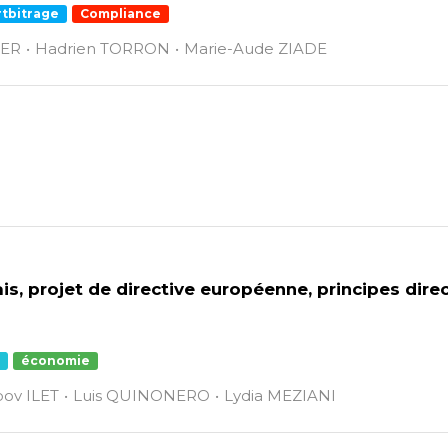
rtbitrage
Compliance
IER
Hadrien TORRON
Marie-Aude ZIADE
ais, projet de directive européenne, principes dire
économie
bov ILET
Luis QUINONERO
Lydia MEZIANI