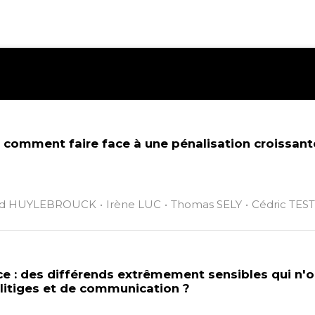
 comment faire face à une pénalisation croissante
rd HUYLEBROUCK
Irène LUC
Thomas SELY
Cédric TES
ce : des différends extrêmement sensibles qui n'ont
 litiges et de communication ?