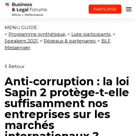
PARTICIPER
MENU GUIDE :
<
P
rogramme synthétique,
<
Liste participants,
<
Speakers 2021
, <
Réseaux & partenaires,
<
BLF
Messenger
Retour
Anti-corruption : la loi
Sapin 2 protège-t-elle
suffisamment nos
entreprises sur les
marchés