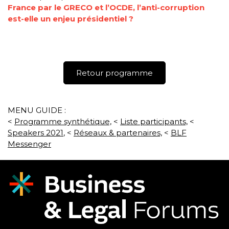
France par le GRECO et l’OCDE, l’anti-corruption
est-elle un enjeu présidentiel ?
Retour programme
MENU GUIDE :
<
P
rogramme synthétique,
<
Liste participants,
<
Speakers 2021
, <
Réseaux & partenaires,
<
BLF
Messenger