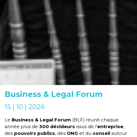
Business & Legal Forum
15 | 10 | 2026
Le
Business & Legal Forum
(BLF) réunit chaque
année plus de
300 décideurs
issus de l’
entreprise
,
des
pouvoirs publics
, des
ONG
et du
conseil
autour