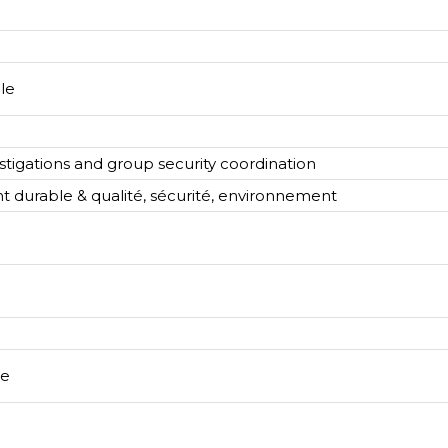
le
estigations and group security coordination
 durable & qualité, sécurité, environnement
pe