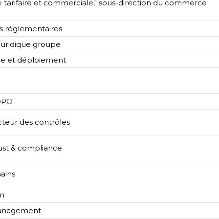
e tarifaire et commerciale," sous-direction du commerce
es réglementaires
 juridique groupe
ue et déploiement
 DPO
cteur des contrôles
trust & compliance
ains
on
 management