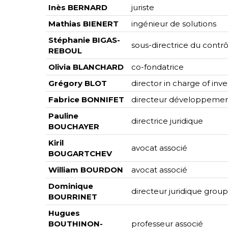
Inès BERNARD
juriste
Mathias BIENERT
ingénieur de solutions
Stéphanie BIGAS-
sous-directrice du contrô
REBOUL
Olivia BLANCHARD
co-fondatrice
Grégory BLOT
director in charge of inv
Fabrice BONNIFET
directeur développement
Pauline
directrice juridique
BOUCHAYER
Kiril
avocat associé
BOUGARTCHEV
William BOURDON
avocat associé
Dominique
directeur juridique grou
BOURRINET
Hugues
BOUTHINON-
professeur associé