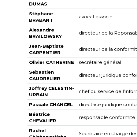
DUMAS
Stéphane
avocat associé
BRABANT
Alexandre
directeur de la Reponsabi
BRAILOWSKY
Jean-Baptiste
directeur de la conformi
CARPENTIER
Olivier CATHERINE
secrétaire général
Sebastien
directeur juridique con
CAUDRELIER
Joffrey CELESTIN-
chef du service de l’inf
URBAIN
Pascale CHANCEL
directrice juridique con
Béatrice
responsable conformité
CHEVALIER
Rachel
Secrétaire en charge des
Chicheportiche