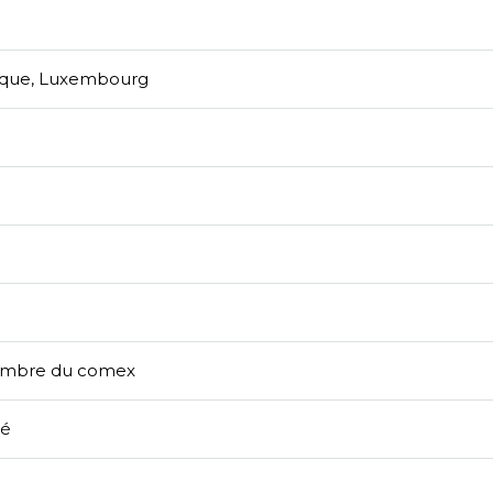
gique, Luxembourg
membre du comex
té