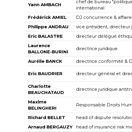
chef de bureau "politiqu
Yann AMBACH
international
Frédérick AMIEL
DJ concurrence & affair
Philippe ANDRAU
vice président, directeur
Eric BALASTRE
directeur délégué éthiq
Laurence
directrice juridique
BALLONE-BURINI
Aurélie BANCK
directrice conformité &
Eric BAUDRIER
directeur général et dire
Charlotte
directrice juridique anti
BEAUCHATAUD
Maxime
Responsable Droits Hum
BELINGHERI
Richard BELLET
head of dispute resoluti
Arnaud BERGAUZY
head of insurance risk