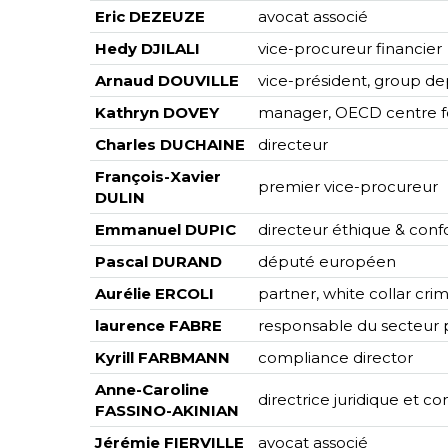
Eric DEZEUZE
avocat associé
Hedy DJILALI
vice-procureur financier
Arnaud DOUVILLE
vice-président, group de
Kathryn DOVEY
manager, OECD centre fo
Charles DUCHAINE
directeur
François-Xavier
premier vice-procureur
DULIN
Emmanuel DUPIC
directeur éthique & conf
Pascal DURAND
député européen
Aurélie ERCOLI
partner, white collar cr
laurence FABRE
responsable du secteur 
Kyrill FARBMANN
compliance director
Anne-Caroline
directrice juridique et c
FASSINO-AKINIAN
Jérémie FIERVILLE
avocat associé