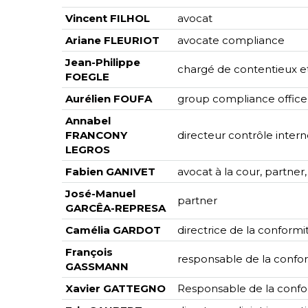
Vincent FILHOL
avocat
Ariane FLEURIOT
avocate compliance
Jean-Philippe
chargé de contentieux et 
FOEGLE
Aurélien FOUFA
group compliance office
Annabel
FRANCONY
directeur contrôle inter
LEGROS
Fabien GANIVET
avocat à la cour, partner,
José-Manuel
partner
GARCÊA-REPRESA
Camélia GARDOT
directrice de la conformi
François
responsable de la confo
GASSMANN
Xavier GATTEGNO
Responsable de la confo