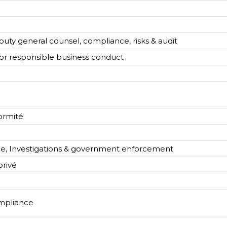
puty general counsel, compliance, risks & audit
r responsible business conduct
ormité
ime, Investigations & government enforcement
privé
ompliance