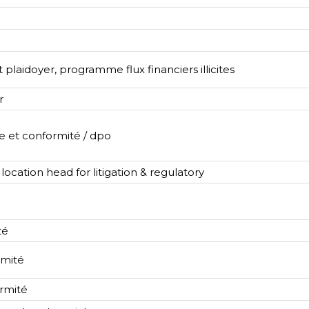
plaidoyer, programme flux financiers illicites
r
ne et conformité / dpo
 location head for litigation & regulatory
té
rmité
rmité