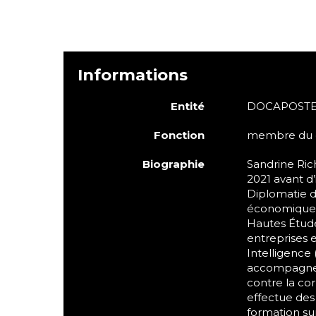
Informations
Entité
DOCAPOST
Fonction
membre du 
Biographie
Sandrine Ric
2021 avant d’
Diplomatie d’
économique. 
Hautes Études
entreprises 
Intelligence
accompagne e
contre la cor
effectue des
formation sur