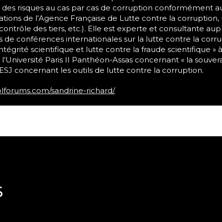
des risques au cas par cas de corruption conformément au poin
ons de l’Agence Française de Lutte contre la corruption
contrôle des tiers, etc.). Elle est experte et consultante aup
rs de conférences internationales sur la lutte contre la corru
tégrité scientifique et lutte contre la fraude scientifique » à 
’Université Paris II Panthéon-Assas concernant « la souvera
ESJ concernant les outils de lutte contre la corruption.
blforums.com/sandrine-richard/
| BLFs Accueil
|
| Business & Legal Forums
|
| BLFs Global Anti-Corruption Summit
| BLFs - Les rendez-vous
| BLFs Conseil Scientifique
| BLFs Réseaux et partenaires