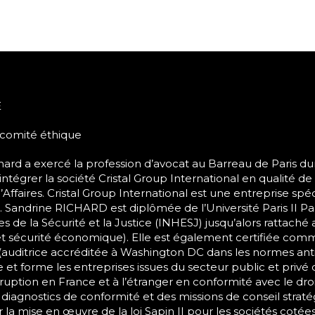
E
comité éthique
hard a exercé la profession d’avocat au Barreau de Paris d
intégrer la société Cristal Group International en qualité de 
Affaires. Cristal Group International est une entreprise sp
Sandrine RICHARD est diplômée de l’Université Paris II Pan
 de la Sécurité et la Justice (INHESJ) jusqu’alors rattaché
et sécurité économique). Elle est également certifiée comm
 (auditrice accréditée à Washington DC dans les normes anti
t forme les entreprises issues du secteur public et privé 
ruption en France et à l’étranger en conformité avec le dro
 diagnostics de conformité et des missions de conseil strat
 la mise en œuvre de la loi Sapin II pour les sociétés cotées 