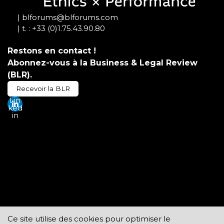
| blforums@blforums.com
| t. : +33 (0)1.75.43.90.80
Restons en contact !
Abonnez-vous à la Business & Legal Review
(BLR).
Recevoir la BLR
Lin
ked
in
| BLFs Accueil
| Business & Legal Forums
| BLFs Global Anti-Corruption Summit
| BLFs - Les rendez-vous
| BLFs Conseil Scientifique
| BLFs Réseaux et partenaires
| BLFs AMI, devenir membre
| Mentions légales - RGPD
Ce site utilise des cookies pour optimiser le